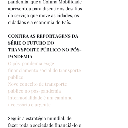
pandemia, que a Coluna Mobilidade 
apresentou para discutir os desafios 
do serviço que move as cidades, os 
cidadãos e a economia do País.
CONFIRA AS REPORTAGENS DA 
SÉRIE O FUTURO DO 
TRANSPORTE PÚBLICO NO PÓS-
PANDEMIA
O pós-pandemia exige 
financiamento social do transporte 
público
Novo conceito de transporte 
público no pós-pandemia
Intermodalidade é um caminho 
necessário e urgente
Seguir a estratégia mundial, de 
fazer toda a sociedade financiá-lo e 