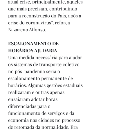
atual crise, principalmente, aqueles 
que mais precisam, contribuindo 
para a reconstrução do País, após a 
crise do coronavírus”, reforça 
Nazareno Affonso.
ESCALONAMENTO DE 
HORÁRIOS AJUDARIA
Uma medida necessária para ajudar 
os sistemas de transporte coletivo 
no pós-pandemia seria o 
escalonamento permanente de 
horários. Algumas gestões estaduais 
realizaram e outras apenas 
ensaiaram adotar horas 
diferenciadas para o 
funcionamento de serviços e da 
economia nas cidades no processo 
de retomada da normalidade. Era 