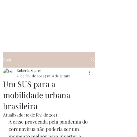
RS Mobilidade
Conteúdo Jornalístico
Post
Roberta Soares
14 de fev. de 2021
5 min de leitura
Um SUS para a
mobilidade urbana
brasileira
Atualizado:
19 de fev. de 2021
A crise provocada pela pandemia do 
coronavírus não poderia ser um 
momento melhor para inverter a 