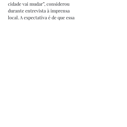
cidade vai mudar”, considerou 
durante entrevista à imprensa 
local. A expectativa é de que essa 
nova rotação alcance, 
principalmente, as redes de ensino 
pública e privada. Seria um alívio 
para o transporte coletivo 
brasileiro.
PRIORIDADE VIÁRIA É 
ESSENCIAL NO PÓS-PANDEMIA
Outra aposta para melhorar a 
eficiência operacional e, 
principalmente, a imagem do 
transporte público coletivo nos pós-
pandemia é a priorização viária. 
Nesse caso, para o serviço operado 
por ônibus, já que o transporte 
sobre trilhos tem via exclusiva 